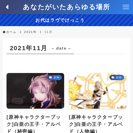
あなたがいたあらゆる場所
お代はラヴでけっこう
ホーム
2021年
11月
2021年11月
– date –
原神
原神
[原神キャラクターブッ
[原神キャラクターブッ
ク]白亜の王子・アルベ
ク]白亜の王子・アルベ
ド（秘密編）
ド（人物編）