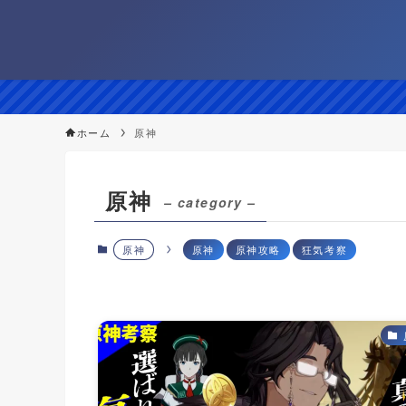
ホーム
原神
原神
– category –
原神
原神
原神攻略
狂気考察