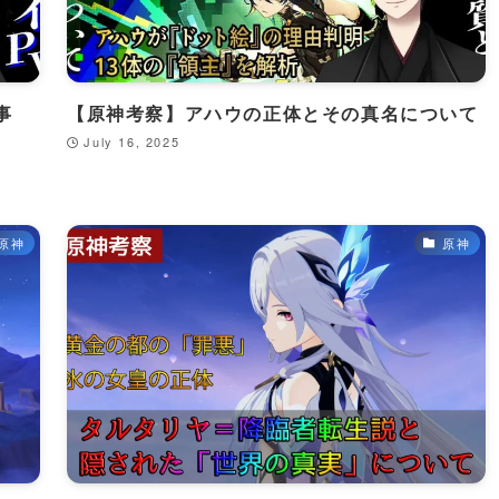
事
【原神考察】アハウの正体とその真名について
July 16, 2025
原神
原神