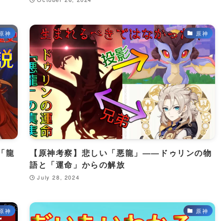
原神
原神
「龍
【原神考察】悲しい「悪龍」――ドゥリンの物
語と「運命」からの解放
July 28, 2024
原神
原神