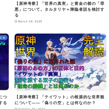
【原神考察】「世界の真実」と黄金の都の「罪
悪」について。タルタリヤ＝降臨者説を検討す
る
March 29, 2025
原神
原神
につ
【原神考察】「テイワット」の根源的な世界観
する
について――「偽りの空」とは何なのか？
October 26, 2024