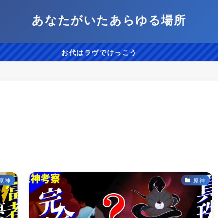
あなたがいたあらゆる場所
お代はラヴでけっこう
原神
原神