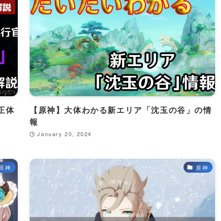
正体
【原神】大体わかる新エリア「沈玉の谷」の情
報
January 20, 2024
原神
原神