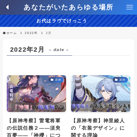
あなたがいたあらゆる場所
お代はラヴでけっこう
ホーム
2022年
2月
2022年2月
– date –
原神
原神
【原神考察】雷電将軍
【原神考察】神里綾人
の伝説任務２——須臾
の「衣装デザイン」に
百夢——「神櫻」につ
関する理論